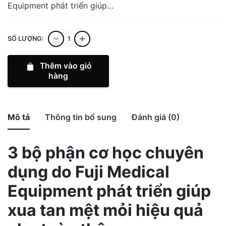
Equipment phát triển giúp…
Ghế
SỐ LƯỢNG:
Massage
Thông
Thêm vào giỏ
Minh
hàng
Fujiiryoki
M23
AS-
Mô tả
Thông tin bổ sung
Đánh giá (0)
R700
-
3 bộ phận cơ học chuyên
Thương
5
0
0%
Bình thường: 80*138*125cm Ngả:
hiệu
0
dụng do Fuji Medical
Kích thước
4
/5
0
0%
94*200*74cm
Nhật
Equipment phát triển giúp
Bản
3
Total
0
0
0%
Cân nặng
~80Kg
số
reviews
2
xua tan mệt mỏi hiệu quả
0
0%
lượng
1
Nguồn điện
0
0%