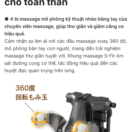
cho toàn thân
cố định
AC100V
(50/60Hz)
● 4 bi massage mô phỏng kỹ thuật nhào bằng tay của
Mức tiêu
There are no reviews yet.
chuyên viên massage, giúp thư giãn và giảm căng cơ
thụ điện
125W (chỉ máy sưởi 25W)
hiệu quả.
Be the first to review “
Ghế Massage Thông
năng
Cảm nhận sự êm ái với các đầu massage xoay 360 độ,
Minh Fujiiryoki M23 AS-R700 - Thương hiệu
mô phỏng bàn tay con người, mang đến trải nghiệm
Nhật Bản
”
Chế độ hẹn
massage thư giãn tuyệt vời. Khung massage S-Fit ôm
Khoảng 7, 16, 30 phút
giờ tự động
sát đường cong cơ thể, tác động hiệu quả đến các
huyệt đạo quan trọng trên lưng.
Chất liệu
Da PVC, Polyester
Góc ngả
Khoảng 110 độ đến khoảng 157 độ
lưng
Write a Review
Góc ngả
BẬT: Khoảng 60 độ đến khoảng 84 TẮT:
chân
Khoảng 0 độ đến khoảng 84 độ
Ghế Massage Thông Mi...