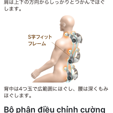
Upload Photo
0
/
5
Recommenda
Yes
No
tion?
Submit Review
Bộ phận điều chỉnh cường